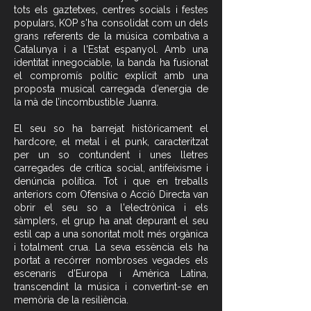
tots els gaztetxes, centres socials i festes
populars, KOP s'ha consolidat com un dels
grans referents de la música combativa a
Catalunya i a l'Estat espanyol. Amb una
identitat innegociable, la banda ha fusionat
el compromís polític explícit amb una
proposta musical carregada d’energia de
la mà de l’incombustible Juanra.
El seu so ha barrejat històricament el
hardcore, el metal i el punk, caracteritzat
per un so contundent i unes lletres
carregades de crítica social, antifeixisme i
denúncia política. Tot i que en treballs
anteriors com Ofensiva o Acció Directa van
obrir el seu so a l'electrònica i els
sàmplers, el grup ha anat depurant el seu
estil cap a una sonoritat molt més orgànica
i totalment crua. La seva essència els ha
portat a recórrer nombroses vegades els
escenaris d’Europa i Amèrica Latina,
transcendint la música i convertint-se en
memòria de la resiliència.