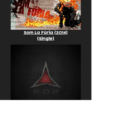
Som La Fúria (2014)
(Single)
Acció Directa (2010)
(Álbum)