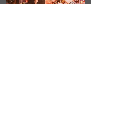
© 2026 by Gazpatxo FestCultura ·
Política de privacidad
·
Aviso Legal
·
Notificación de ayudas
Supporters