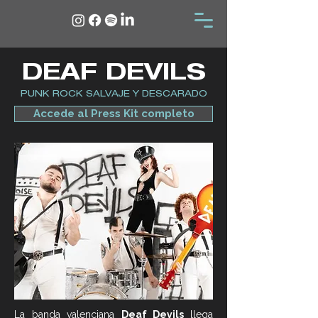
DEAF DEVILS
PUNK ROCK SALVAJE Y DESCARADO
Accede al Press Kit completo
La banda valenciana
Deaf Devils
llega