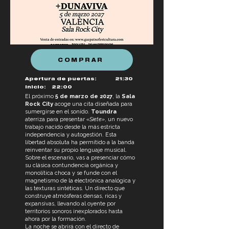
COMPRAR
Apertura de puertas:
21:30
Inicio:
22:00
El próximo
5 de marzo de 2027
, la
Sala
Rock City
acoge una cita diseñada para
sumergirse en el sonido.
Toundra
aterriza para presentar
«Siete»
, un nuevo
trabajo nacido desde la más estricta
independencia y autogestión. Esta
libertad absoluta ha permitido a la banda
reinventar su propio lenguaje musical.
Sobre el escenario, vas a presenciar cómo
su clásica contundencia orgánica y
monolítica choca y se funde con el
magnetismo de la electrónica analógica y
las texturas sintéticas. Un directo que
construye atmósferas densas, ricas y
expansivas, llevando al oyente por
territorios sonoros inexplorados hasta
ahora por la formación.
La noche se abrirá con el directo de